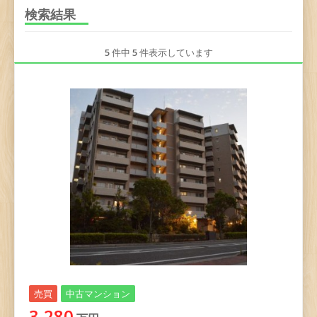
検索結果
5
件中
5
件表示しています
売買
中古マンション
3,280