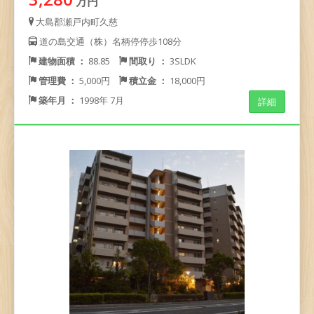
万円
大島郡瀬戸内町久慈
道の島交通（株）名柄停停歩108分
建物面積 ：
88.85
間取り ：
3SLDK
管理費 ：
5,000円
積立金 ：
18,000円
築年月 ：
1998年 7月
詳細