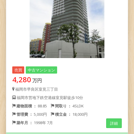
売買
中古マンション
4,280
万円
福岡市早良区室見三丁目
福岡市営地下鉄空港線室見駅徒歩10分
建物面積 ：
88.85
間取り ：
4SLDK
管理費 ：
5,000円
積立金 ：
18,000円
築年月 ：
1998年 7月
詳細