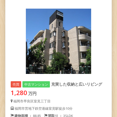
充実した収納と広いリビング
売買
中古マンション
1,280
万円
福岡市早良区室見三丁目
福岡市営地下鉄空港線室見駅徒歩10分
建物面積 ：
88.85
間取り ：
3SLDK