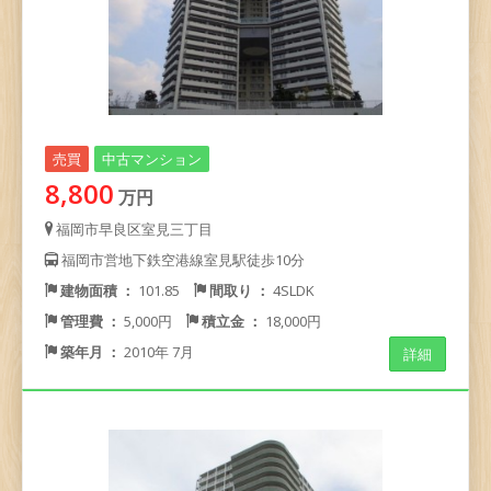
売買
中古マンション
8,800
万円
福岡市早良区室見三丁目
福岡市営地下鉄空港線室見駅徒歩10分
建物面積 ：
101.85
間取り ：
4SLDK
管理費 ：
5,000円
積立金 ：
18,000円
築年月 ：
2010年 7月
詳細