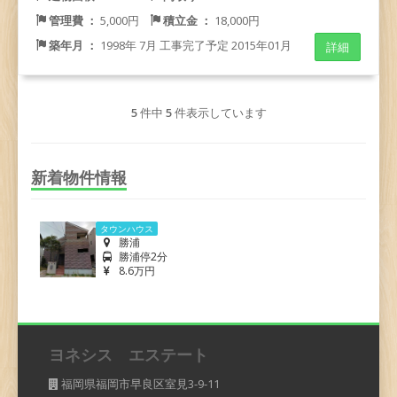
管理費 ：
5,000円
積立金 ：
18,000円
築年月 ：
1998年 7月 工事完了予定 2015年01月
詳細
5
件中
5
件表示しています
新着物件情報
タウンハウス
勝浦
勝浦停2分
8.6万円
ヨネシス エステート
福岡県福岡市早良区室見3-9-11