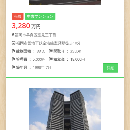
売買
中古マンション
3,280
万円
福岡市早良区室見三丁目
福岡市営地下鉄空港線室見駅徒歩10分
建物面積 ：
88.85
間取り ：
3SLDK
管理費 ：
5,000円
積立金 ：
18,000円
築年月 ：
1998年 7月
詳細