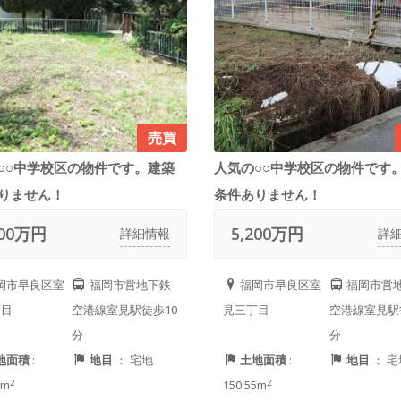
売買
○○中学校区の物件です。建築
人気の○○中学校区の物件です
りません！
条件ありません！
800万円
5,200万円
詳細情報
詳
岡市早良区室
福岡市営地下鉄
福岡市早良区室
福岡市営
丁目
空港線室見駅徒歩10
見三丁目
空港線室見駅
分
分
地面積
:
地目
： 宅地
土地面積
:
地目
： 宅
2
2
5m
150.55m