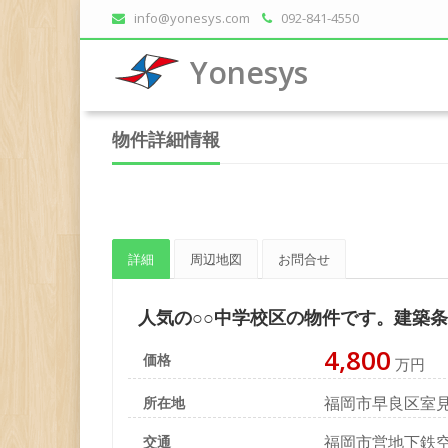
info@yonesys.com
092-841-4550
Yonesys
物件詳細情報
詳細
周辺地図
お問合せ
人気の○○中学校区の物件です。建築
4,800
価格
万円
福岡市早良区室
所在地
福岡市営地下鉄空
交通