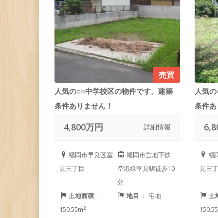
売買
人気の○○中学校区の物件です。建築
人気の
条件ありません！
条件あ
4,800万円
6,
詳細情報
福岡市早良区室
福岡市営地下鉄
福
見三丁目
空港線室見駅徒歩10
見三
分
土地面積
:
地目
： 宅地
土
2
150.55m
150.5