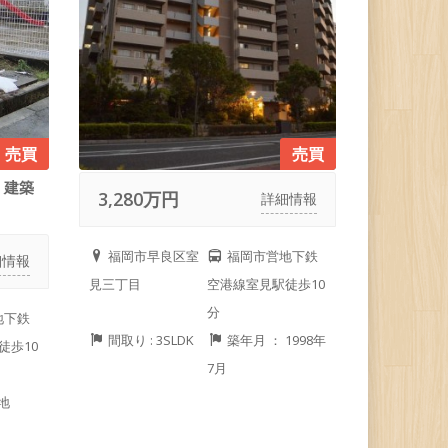
売買
売買
。建築
3,280万円
詳細情報
福岡市早良区室
福岡市営地下鉄
細情報
見三丁目
空港線室見駅徒歩10
分
地下鉄
間取り : 3SLDK
築年月 ： 1998年
徒歩10
7月
地