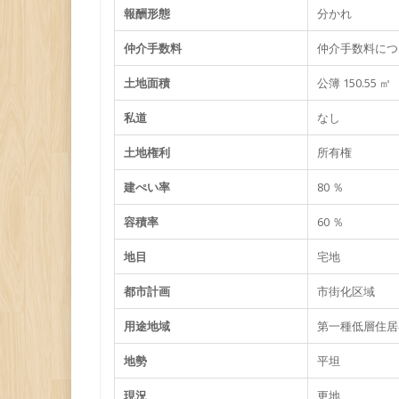
報酬形態
分かれ
仲介手数料
仲介手数料につ
土地面積
公簿 150.55 ㎡
私道
なし
土地権利
所有権
建ぺい率
80 ％
容積率
60 ％
地目
宅地
都市計画
市街化区域
用途地域
第一種低層住居
地勢
平坦
現況
更地