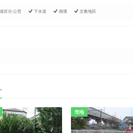
道区分:公営
下水道
側溝
文教地区
す
売地