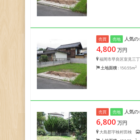
人気の
売買
売地
4,800
万円
福岡市早良区室見三丁
2
土地面積 :
150.55m
人気の
売買
売地
6,800
万円
大島郡宇検村田検
2