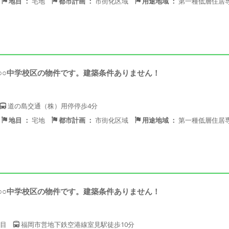
地目 ：
宅地
都市計画 ：
市街化区域
用途地域 ：
第一種低層住居
○○中学校区の物件です。建築条件ありません！
道の島交通（株）用停停歩4分
地目 ：
宅地
都市計画 ：
市街化区域
用途地域 ：
第一種低層住居
○○中学校区の物件です。建築条件ありません！
目
福岡市営地下鉄空港線室見駅徒歩10分