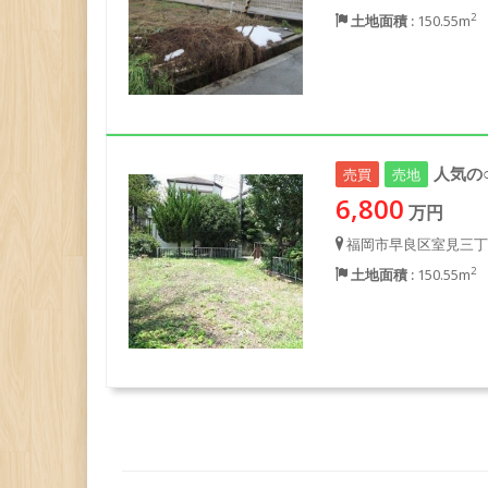
2
土地面積 :
150.55m
人気の
売買
売地
6,800
万円
福岡市早良区室見三丁
2
土地面積 :
150.55m