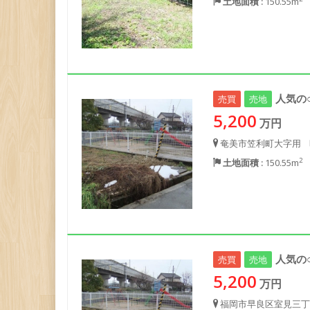
土地面積 :
150.55m
人気の
売買
売地
5,200
万円
奄美市笠利町大字用
2
土地面積 :
150.55m
人気の
売買
売地
5,200
万円
福岡市早良区室見三丁