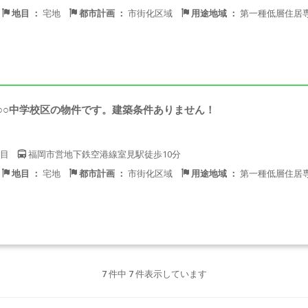
地目 ：
宅地
都市計画 ：
市街化区域
用途地域 ：
第一種低層住居
○○中学校区の物件です。建築条件ありません！
目
福岡市営地下鉄空港線室見駅徒歩10分
地目 ：
宅地
都市計画 ：
市街化区域
用途地域 ：
第一種低層住居
7
件中
7
件表示しています