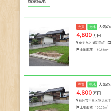
検索結果
人気の
売買
売地
4,800
万円
奄美市名瀬浜里町
2
土地面積 :
150.55m
人気の
売買
売地
4,800
万円
福岡市早良区室見三丁
2
土地面積 :
150.55m