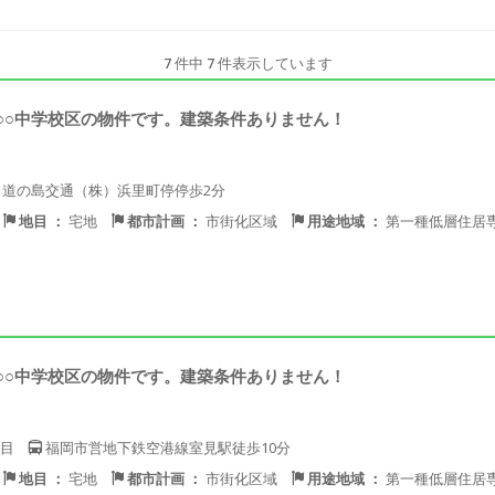
7
件中
7
件表示しています
○○中学校区の物件です。建築条件ありません！
道の島交通（株）浜里町停停歩2分
地目 ：
宅地
都市計画 ：
市街化区域
用途地域 ：
第一種低層住居
○○中学校区の物件です。建築条件ありません！
目
福岡市営地下鉄空港線室見駅徒歩10分
地目 ：
宅地
都市計画 ：
市街化区域
用途地域 ：
第一種低層住居