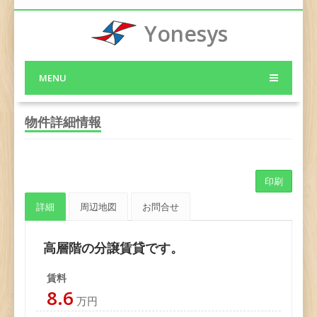
Yonesys
MENU
物件詳細情報
印刷
詳細
周辺地図
お問合せ
高層階の分譲賃貸です。
賃料
8.6
万円