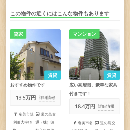
この物件の近くにはこんな物件もあります
貸家
マンション
賃貸
賃貸
おすすめ物件です
広い高層階、豪華な家具
付きです！
13.5万円
詳細情報
18.4万円
詳細情報
奄美市笠
道の島交
利町大字須
通（株）須
奄美市名
道の島交