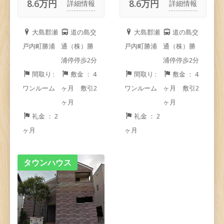
8.6万円
8.6万円
詳細情報
詳細情報
大島郡瀬
道の島交
大島郡瀬
道の島交
戸内町勝浦
通（株）勝
戸内町勝浦
通（株）勝
浦停停歩2分
浦停停歩2分
間取り :
敷金 ： 4
間取り :
敷金 ： 4
ワンルーム
ヶ月 敷引2
ワンルーム
ヶ月 敷引2
ヶ月
ヶ月
礼金 ： 2
礼金 ： 2
ヶ月
ヶ月
タウンハウス