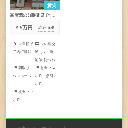
賃貸
高層階の分譲賃貸です。
8.6万円
詳細情報
大島郡瀬
道の島交
戸内町勝浦
通（株）勝
浦停停歩2分
間取り :
敷金 ： 4
ワンルーム
ヶ月 敷引2
ヶ月
礼金 ： 2
ヶ月