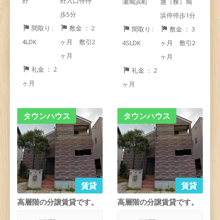
野
野入口停停
瀬鳩浜町
通（株）鳩
歩5分
浜停停歩1分
間取り :
敷金 ： 2
間取り :
敷金 ： 3
4LDK
ヶ月 敷引2
4SLDK
ヶ月 敷引2
ヶ月
ヶ月
礼金 ： 2
礼金 ： 2
ヶ月
ヶ月
タウンハウス
タウンハウス
賃貸
賃貸
高層階の分譲賃貸です。
高層階の分譲賃貸です。