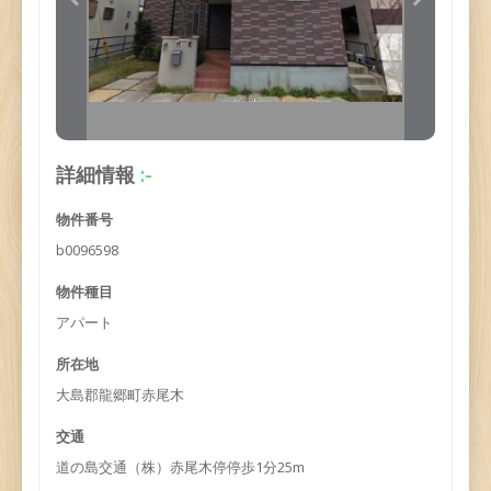
詳細情報
:-
物件番号
b0096598
物件種目
アパート
所在地
大島郡龍郷町赤尾木
交通
道の島交通（株）赤尾木停停歩1分25m