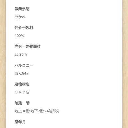
報酬形態
分かれ
仲介手数料
100％
専有・建物面積
22.36 ㎡
バルコニー
西 6.84㎡
建物構造
ＳＲＣ造
階建・階
地上36階 地下2階 24階部分
築年月